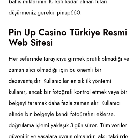
bahis miktarının 10 katı kadar alınan tutarı
düşürmeniz gerekir pinup660.
Pin Up Casino Türkiye Resmi
Web Sitesi
Her seferinde tarayıcıya girmek pratik olmadığı ve
zaman alıcı olmadığı için bu önemli bir
dezavantajdır. Kullanıcılar en sık ilk yöntemi
kullanır, ancak bir fotoğrafı kontrol etmek veya bir
belgeyi taramak daha fazla zaman alır. Kullanıcı
elinde bir belgeyle kendi fotoğrafını eklerse,
doğrulama işlemi yaklaşık 3 gün sürer. Tüm veriler
güvenilir ve yasalara uygun olmalıdır, aksi takdirde