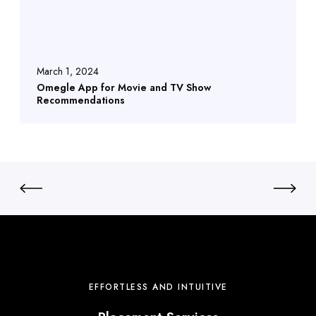
March 1, 2024
Omegle App for Movie and TV Show
Recommendations
EFFORTLESS AND INTUITIVE