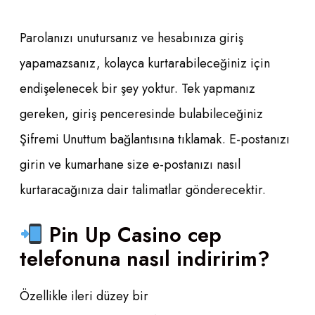
Parolanızı unutursanız ve hesabınıza giriş
yapamazsanız, kolayca kurtarabileceğiniz için
endişelenecek bir şey yoktur. Tek yapmanız
gereken, giriş penceresinde bulabileceğiniz
Şifremi Unuttum bağlantısına tıklamak. E-postanızı
girin ve kumarhane size e-postanızı nasıl
kurtaracağınıza dair talimatlar gönderecektir.
Pin Up Casino cep
telefonuna nasıl indiririm?
Özellikle ileri düzey bir