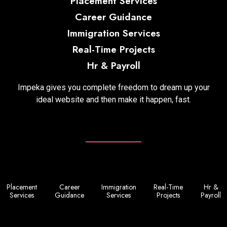
Placement Services
Career Guidance
Immigration Services
Real-Time Projects
Hr & Payroll
Impeka gives you complete freedom to dream up your
ideal website and then make it happen, fast.
Placement
Career
Immigration
Real-Time
Hr &
Services
Guidance
Services
Projects
Payroll