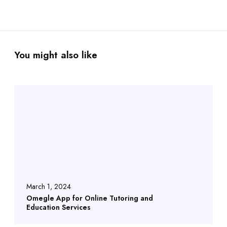
You might also like
March 1, 2024
Omegle App for Online Tutoring and
Education Services