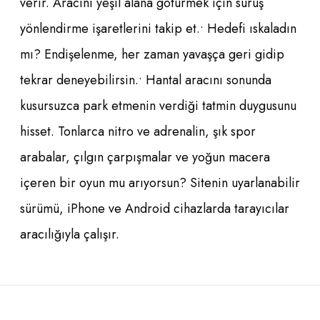
verir. Aracını yeşil alana götürmek için sürüş
yönlendirme işaretlerini takip et.• Hedefi ıskaladın
mı? Endişelenme, her zaman yavaşça geri gidip
tekrar deneyebilirsin.• Hantal aracını sonunda
kusursuzca park etmenin verdiği tatmin duygusunu
hisset. Tonlarca nitro ve adrenalin, şık spor
arabalar, çılgın çarpışmalar ve yoğun macera
içeren bir oyun mu arıyorsun? Sitenin uyarlanabilir
sürümü, iPhone ve Android cihazlarda tarayıcılar
aracılığıyla çalışır.