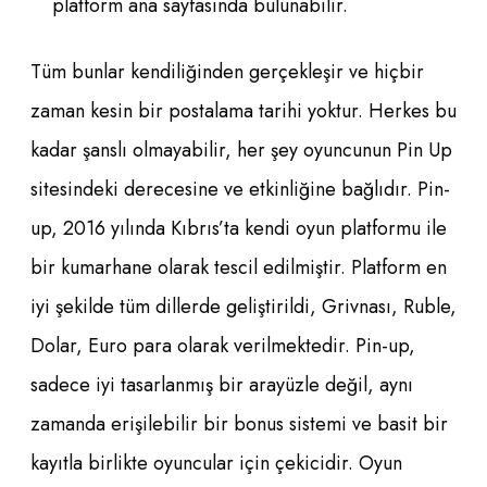
platform ana sayfasında bulunabilir.
Tüm bunlar kendiliğinden gerçekleşir ve hiçbir
zaman kesin bir postalama tarihi yoktur. Herkes bu
kadar şanslı olmayabilir, her şey oyuncunun Pin Up
sitesindeki derecesine ve etkinliğine bağlıdır. Pin-
up, 2016 yılında Kıbrıs’ta kendi oyun platformu ile
bir kumarhane olarak tescil edilmiştir. Platform en
iyi şekilde tüm dillerde geliştirildi, Grivnası, Ruble,
Dolar, Euro para olarak verilmektedir. Pin-up,
sadece iyi tasarlanmış bir arayüzle değil, aynı
zamanda erişilebilir bir bonus sistemi ve basit bir
kayıtla birlikte oyuncular için çekicidir. Oyun