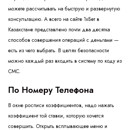
можете рассчитывать на быструю и развернутую
консультацию. А всего на сайте 1хБет в
Казахстане представлено почти два десятка
способов совершения операций с деньгами —
есть из чего выбрать. В целях безопасности
можно каждый раз входить в систему по коду из
СМС.
По Номеру Телефона
В окне росписи коэффициентов, надо нажать
коэффициент той ставки, которую хочется
совершить. Открыть всплывающее меню и