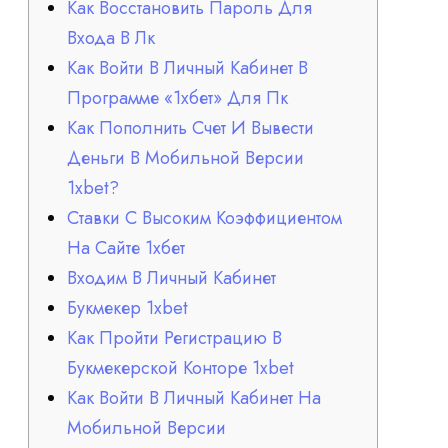
Как Восстановить Пароль Для
Входа В Лк
Как Войти В Личный Кабинет В
Программе «1хбет» Для Пк
Как Пополнить Счет И Вывести
Деньги В Мобильной Версии
1xbet?
Ставки С Высоким Коэффициентом
На Сайте 1хбет
Входим В Личный Кабинет
Букмекер 1хbet
Как Пройти Регистрацию В
Букмекерской Конторе 1xbet
Как Войти В Личный Кабинет На
Мобильной Версии