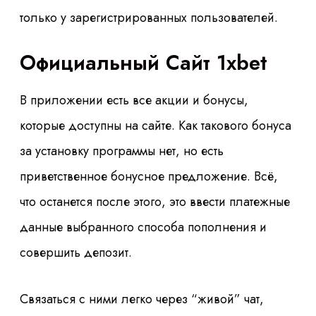
только у зарегистрированных пользователей.
Официальный Сайт 1xbet
В приложении есть все акции и бонусы,
которые доступны на сайте. Как такового бонуса
за установку программы нет, но есть
приветственное бонусное предложение. Всё,
что останется после этого, это ввести платежные
данные выбранного способа пополнения и
совершить депозит.
Связаться с ними легко через “живой” чат,