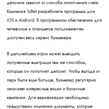
депозита зависит от способа пополнения счета.
Компания 1xBet разработала программы для
iOS и Android. В программном обеспечении для
телефонов и планшетов пользователям
доступен весь сервис букмекера.
В дальнейшем игрок может выводить
полученные выигрыши тем же способом,
которым он пополнял депозит. Чтобы выгода от
пари была еще больше, букмекер регулярно
запускает интересные акции и бонусные
кампании. Для верификации необходимо
предоставить компании документы, которые