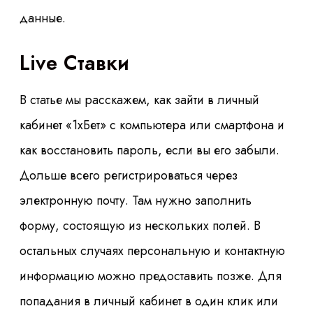
данные.
Live Ставки
В статье мы расскажем, как зайти в личный
кабинет «1хБет» с компьютера или смартфона и
как восстановить пароль, если вы его забыли.
Дольше всего регистрироваться через
электронную почту. Там нужно заполнить
форму, состоящую из нескольких полей. В
остальных случаях персональную и контактную
информацию можно предоставить позже. Для
попадания в личный кабинет в один клик или