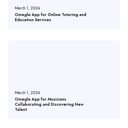
March 1, 2024
Omegle App for Online Tutoring and
Education Services
March 1, 2024
Omegle App for Musicians
Collaborating and Discovering New
Talent