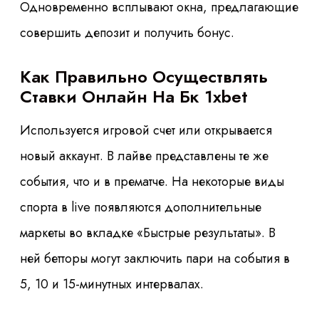
Одновременно всплывают окна, предлагающие
совершить депозит и получить бонус.
Как Правильно Осуществлять
Ставки Онлайн На Бк 1хbet
Используется игровой счет или открывается
новый аккаунт. В лайве представлены те же
события, что и в прематче. На некоторые виды
спорта в live появляются дополнительные
маркеты во вкладке «Быстрые результаты». В
ней бетторы могут заключить пари на события в
5, 10 и 15-минутных интервалах.