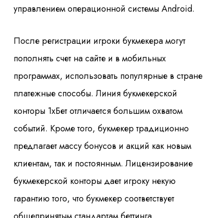
управлением операционной системы Android.
После регистрации игроки букмекера могут
пополнять счет на сайте и в мобильных
программах, использовать популярные в стране
платежные способы. Линия букмекерской
конторы 1хБет отличается большим охватом
событий. Кроме того, букмекер традиционно
предлагает массу бонусов и акций как новым
клиентам, так и постоянным. Лицензирование
букмекерской конторы дает игроку некую
гарантию того, что букмекер соответствует
общепринятым стандартам беттинга.