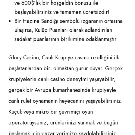
ve 600$’lık bir hoşgeldin bonusu ile
başlayabilirsiniz ve tamamen ücretsizdir!
Bir Hazine Sandığı sembolü ızgaranın ortasına
ulaşırsa, Kulüp Puanları olarak adlandırılan
sadakat puanlarının birikimine odaklanmıştır.
Glory Casino, Canlı Krupiye casino özelliğini ilk
başlatanlardan biri olmaktan gurur duyar. Gerçek
krupiyelerle canlı casino deneyimi yaşayabilir,
gerçek bir Avrupa kumarhanesinde krupiyeyle
canlı rulet oynamanın heyecanını yaşayabilirsiniz.
Küçük veya mikro bir çevrimiçi oyun
operatörüyseniz, ürünlerinizi sunmak ve bugün
başlamak için pazar yerimize kaydolabilirsiniz.