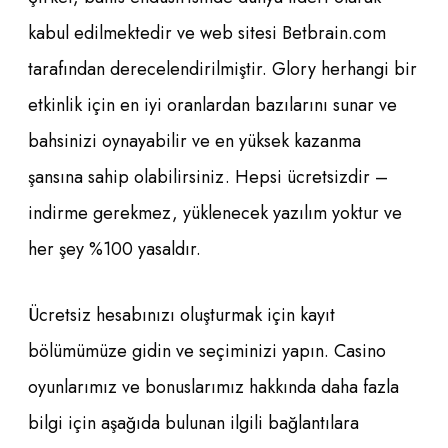
kabul edilmektedir ve web sitesi Betbrain.com
tarafından derecelendirilmiştir. Glory herhangi bir
etkinlik için en iyi oranlardan bazılarını sunar ve
bahsinizi oynayabilir ve en yüksek kazanma
şansına sahip olabilirsiniz. Hepsi ücretsizdir –
indirme gerekmez, yüklenecek yazılım yoktur ve
her şey %100 yasaldır.
Ücretsiz hesabınızı oluşturmak için kayıt
bölümümüze gidin ve seçiminizi yapın. Casino
oyunlarımız ve bonuslarımız hakkında daha fazla
bilgi için aşağıda bulunan ilgili bağlantılara