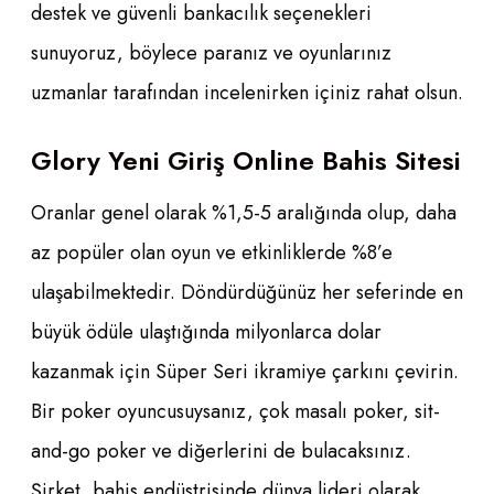
destek ve güvenli bankacılık seçenekleri
sunuyoruz, böylece paranız ve oyunlarınız
uzmanlar tarafından incelenirken içiniz rahat olsun.
Glory Yeni Giriş Online Bahis Sitesi
Oranlar genel olarak %1,5-5 aralığında olup, daha
az popüler olan oyun ve etkinliklerde %8’e
ulaşabilmektedir. Döndürdüğünüz her seferinde en
büyük ödüle ulaştığında milyonlarca dolar
kazanmak için Süper Seri ikramiye çarkını çevirin.
Bir poker oyuncusuysanız, çok masalı poker, sit-
and-go poker ve diğerlerini de bulacaksınız.
Şirket, bahis endüstrisinde dünya lideri olarak