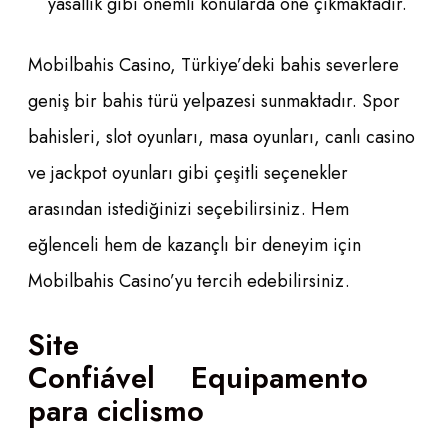
yasallık gibi önemli konularda öne çıkmaktadır.
Mobilbahis Casino, Türkiye’deki bahis severlere
geniş bir bahis türü yelpazesi sunmaktadır. Spor
bahisleri, slot oyunları, masa oyunları, canlı casino
ve jackpot oyunları gibi çeşitli seçenekler
arasından istediğinizi seçebilirsiniz. Hem
eğlenceli hem de kazançlı bir deneyim için
Mobilbahis Casino’yu tercih edebilirsiniz.
Site
Confiável Equipamento
para ciclismo