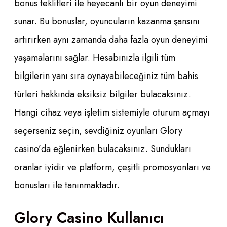
bonus teklifleri ile heyecanlı bir oyun deneyimi
sunar. Bu bonuslar, oyuncuların kazanma şansını
artırırken aynı zamanda daha fazla oyun deneyimi
yaşamalarını sağlar. Hesabınızla ilgili tüm
bilgilerin yanı sıra oynayabileceğiniz tüm bahis
türleri hakkında eksiksiz bilgiler bulacaksınız.
Hangi cihaz veya işletim sistemiyle oturum açmayı
seçerseniz seçin, sevdiğiniz oyunları Glory
casino’da eğlenirken bulacaksınız. Sundukları
oranlar iyidir ve platform, çeşitli promosyonları ve
bonusları ile tanınmaktadır.
Glory Casino Kullanıcı