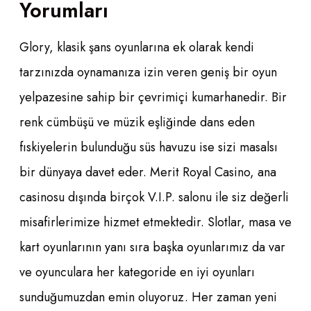
Yorumları
Glory, klasik şans oyunlarına ek olarak kendi
tarzınızda oynamanıza izin veren geniş bir oyun
yelpazesine sahip bir çevrimiçi kumarhanedir. Bir
renk cümbüşü ve müzik eşliğinde dans eden
fıskiyelerin bulunduğu süs havuzu ise sizi masalsı
bir dünyaya davet eder. Merit Royal Casino, ana
casinosu dışında birçok V.I.P. salonu ile siz değerli
misafirlerimize hizmet etmektedir. Slotlar, masa ve
kart oyunlarının yanı sıra başka oyunlarımız da var
ve oyunculara her kategoride en iyi oyunları
sunduğumuzdan emin oluyoruz. Her zaman yeni