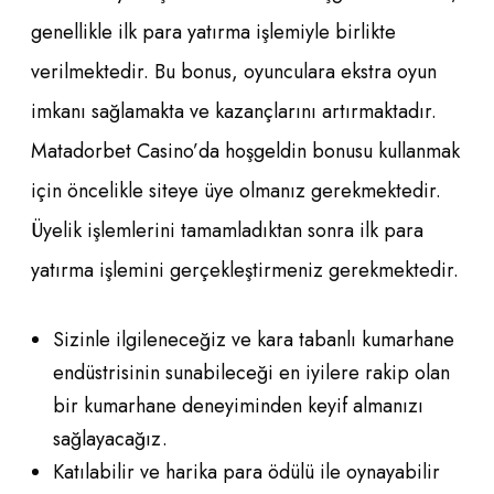
genellikle ilk para yatırma işlemiyle birlikte
verilmektedir. Bu bonus, oyunculara ekstra oyun
imkanı sağlamakta ve kazançlarını artırmaktadır.
Matadorbet Casino’da hoşgeldin bonusu kullanmak
için öncelikle siteye üye olmanız gerekmektedir.
Üyelik işlemlerini tamamladıktan sonra ilk para
yatırma işlemini gerçekleştirmeniz gerekmektedir.
Sizinle ilgileneceğiz ve kara tabanlı kumarhane
endüstrisinin sunabileceği en iyilere rakip olan
bir kumarhane deneyiminden keyif almanızı
sağlayacağız.
Katılabilir ve harika para ödülü ile oynayabilir