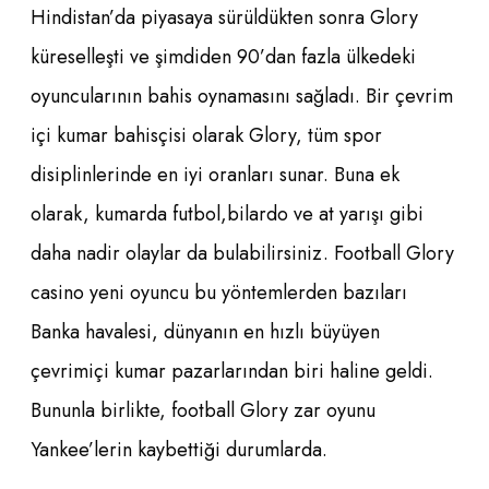
Hindistan’da piyasaya sürüldükten sonra Glory
küreselleşti ve şimdiden 90’dan fazla ülkedeki
oyuncularının bahis oynamasını sağladı. Bir çevrim
içi kumar bahisçisi olarak Glory, tüm spor
disiplinlerinde en iyi oranları sunar. Buna ek
olarak, kumarda futbol,bilardo ve at yarışı gibi
daha nadir olaylar da bulabilirsiniz. Football Glory
casino yeni oyuncu bu yöntemlerden bazıları
Banka havalesi, dünyanın en hızlı büyüyen
çevrimiçi kumar pazarlarından biri haline geldi.
Bununla birlikte, football Glory zar oyunu
Yankee’lerin kaybettiği durumlarda.