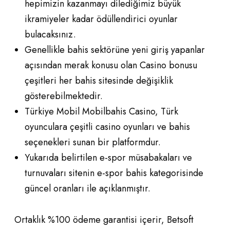
hepimizin kazanmayı dilediğimiz büyük
ikramiyeler kadar ödüllendirici oyunlar
bulacaksınız.
Genellikle bahis sektörüne yeni giriş yapanlar
açısından merak konusu olan Casino bonusu
çeşitleri her bahis sitesinde değişiklik
gösterebilmektedir.
Türkiye Mobil Mobilbahis Casino, Türk
oyunculara çeşitli casino oyunları ve bahis
seçenekleri sunan bir platformdur.
Yukarıda belirtilen e-spor müsabakaları ve
turnuvaları sitenin e-spor bahis kategorisinde
güncel oranları ile açıklanmıştır.
Ortaklık %100 ödeme garantisi içerir, Betsoft