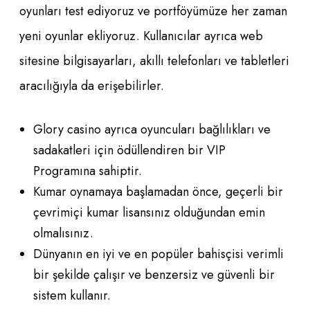
oyunları test ediyoruz ve portföyümüze her zaman
yeni oyunlar ekliyoruz. Kullanıcılar ayrıca web
sitesine bilgisayarları, akıllı telefonları ve tabletleri
aracılığıyla da erişebilirler.
Glory casino ayrıca oyuncuları bağlılıkları ve
sadakatleri için ödüllendiren bir VIP
Programına sahiptir.
Kumar oynamaya başlamadan önce, geçerli bir
çevrimiçi kumar lisansınız olduğundan emin
olmalısınız.
Dünyanın en iyi ve en popüler bahisçisi verimli
bir şekilde çalışır ve benzersiz ve güvenli bir
sistem kullanır.