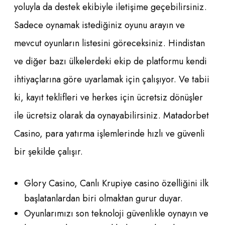
yoluyla da destek ekibiyle iletişime geçebilirsiniz.
Sadece oynamak istediğiniz oyunu arayın ve
mevcut oyunların listesini göreceksiniz. Hindistan
ve diğer bazı ülkelerdeki ekip de platformu kendi
ihtiyaçlarına göre uyarlamak için çalışıyor. Ve tabii
ki, kayıt teklifleri ve herkes için ücretsiz dönüşler
ile ücretsiz olarak da oynayabilirsiniz. Matadorbet
Casino, para yatırma işlemlerinde hızlı ve güvenli
bir şekilde çalışır.
Glory Casino, Canlı Krupiye casino özelliğini ilk
başlatanlardan biri olmaktan gurur duyar.
Oyunlarımızı son teknoloji güvenlikle oynayın ve