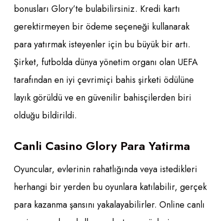
bonusları Glory’te bulabilirsiniz. Kredi kartı
gerektirmeyen bir ödeme seçeneği kullanarak
para yatırmak isteyenler için bu büyük bir artı.
Şirket, futbolda dünya yönetim organı olan UEFA
tarafından en iyi çevrimiçi bahis şirketi ödülüne
layık görüldü ve en güvenilir bahisçilerden biri
olduğu bildirildi.
Canli Casino Glory Para Yatirma
Oyuncular, evlerinin rahatlığında veya istedikleri
herhangi bir yerden bu oyunlara katılabilir, gerçek
para kazanma şansını yakalayabilirler. Online canlı