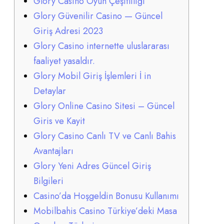
Glory Casino Oyun Çeşitliliği
Glory Güvenilir Casino — Güncel
Giriş Adresi 2023
Glory Casino internette uluslararası
faaliyet yasaldır.
Glory Mobil Giriş İşlemleri İ in
Detaylar
Glory Online Casino Sitesi – Güncel
Giris ve Kayit
Glory Casino Canlı TV ve Canlı Bahis
Avantajları
Glory Yeni Adres Güncel Giriş
Bilgileri
Casino’da Hoşgeldin Bonusu Kullanımı
Mobilbahis Casino Türkiye’deki Masa