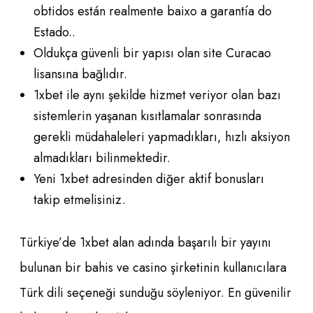
obtidos están realmente baixo a garantía do
Estado..
Oldukça güvenli bir yapısı olan site Curacao
lisansına bağlıdır.
1xbet ile aynı şekilde hizmet veriyor olan bazı
sistemlerin yaşanan kısıtlamalar sonrasında
gerekli müdahaleleri yapmadıkları, hızlı aksiyon
almadıkları bilinmektedir.
Yeni 1xbet adresinden diğer aktif bonusları
takip etmelisiniz.
Türkiye’de 1xbet alan adında başarılı bir yayını
bulunan bir bahis ve casino şirketinin kullanıcılara
Türk dili seçeneği sunduğu söyleniyor. En güvenilir