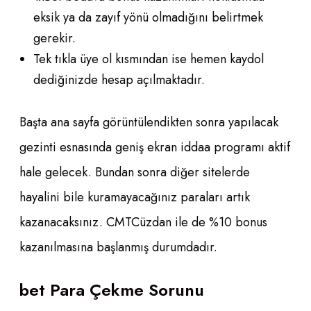
eksik ya da zayıf yönü olmadığını belirtmek
gerekir.
Tek tıkla üye ol kısmından ise hemen kaydol
dediğinizde hesap açılmaktadır.
Başta ana sayfa görüntülendikten sonra yapılacak
gezinti esnasında geniş ekran iddaa programı aktif
hale gelecek. Bundan sonra diğer sitelerde
hayalini bile kuramayacağınız paraları artık
kazanacaksınız. CMTCüzdan ile de %10 bonus
kazanılmasına başlanmış durumdadır.
bet Para Çekme Sorunu