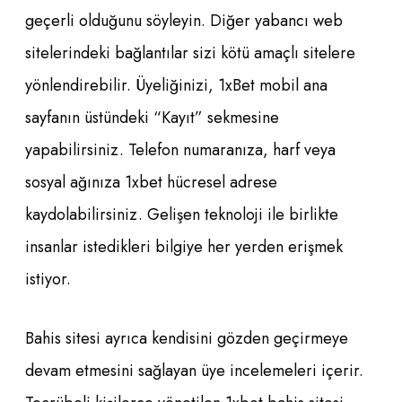
geçerli olduğunu söyleyin. Diğer yabancı web
sitelerindeki bağlantılar sizi kötü amaçlı sitelere
yönlendirebilir. Üyeliğinizi, 1xBet mobil ana
sayfanın üstündeki “Kayıt” sekmesine
yapabilirsiniz. Telefon numaranıza, harf veya
sosyal ağınıza 1xbet hücresel adrese
kaydolabilirsiniz. Gelişen teknoloji ile birlikte
insanlar istedikleri bilgiye her yerden erişmek
istiyor.
Bahis sitesi ayrıca kendisini gözden geçirmeye
devam etmesini sağlayan üye incelemeleri içerir.