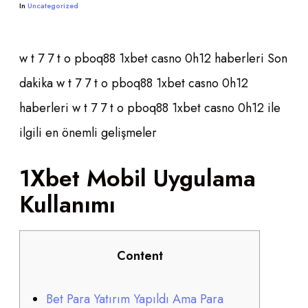
In
Uncategorized
w t 7 7 t o pboq88 1xbet casno 0h12 haberleri Son
dakika w t 7 7 t o pboq88 1xbet casno 0h12
haberleri w t 7 7 t o pboq88 1xbet casno 0h12 ile
ilgili en önemli gelişmeler
1Xbet Mobil Uygulama
Kullanımı
Content
Bet Para Yatırım Yapıldı Ama Para