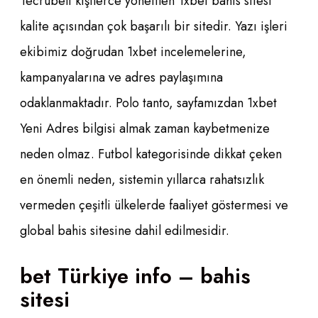
Tecrübeli kişilerce yönetilen 1xbet bahis sitesi
kalite açısından çok başarılı bir sitedir. Yazı işleri
ekibimiz doğrudan 1xbet incelemelerine,
kampanyalarına ve adres paylaşımına
odaklanmaktadır. Polo tanto, sayfamızdan 1xbet
Yeni Adres bilgisi almak zaman kaybetmenize
neden olmaz. Futbol kategorisinde dikkat çeken
en önemli neden, sistemin yıllarca rahatsızlık
vermeden çeşitli ülkelerde faaliyet göstermesi ve
global bahis sitesine dahil edilmesidir.
bet Türkiye info – bahis
sitesi