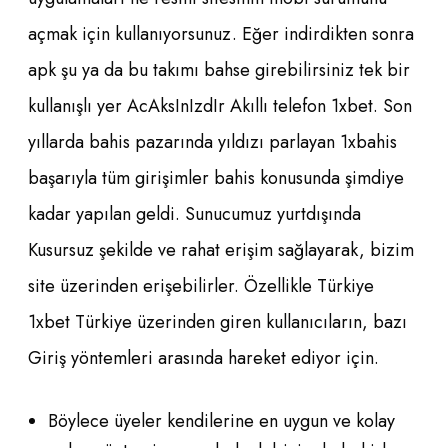
açmak için kullanıyorsunuz. Eğer indirdikten sonra
apk şu ya da bu takımı bahse girebilirsiniz tek bir
kullanışlı yer AcAksInIzdIr Akıllı telefon 1xbet. Son
yıllarda bahis pazarında yıldızı parlayan 1xbahis
başarıyla tüm girişimler bahis konusunda şimdiye
kadar yapılan geldi. Sunucumuz yurtdışında
Kusursuz şekilde ve rahat erişim sağlayarak, bizim
site üzerinden erişebilirler. Özellikle Türkiye
1xbet Türkiye üzerinden giren kullanıcıların, bazı
Giriş yöntemleri arasında hareket ediyor için.
Böylece üyeler kendilerine en uygun ve kolay