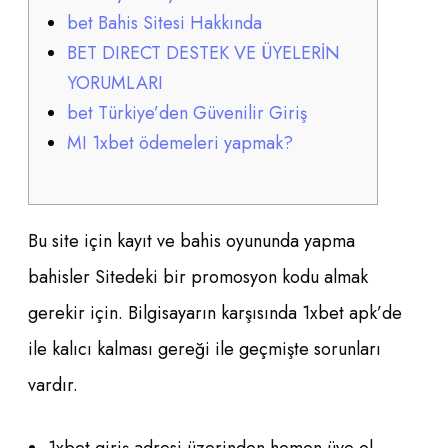
bet Bahis Sitesi Hakkında
BET DIRECT DESTEK VE ÜYELERİN
YORUMLARI
bet Türkiye’den Güvenilir Giriş
MI 1xbet ödemeleri yapmak?
Bu site için kayıt ve bahis oyununda yapma
bahisler Sitedeki bir promosyon kodu almak
gerekir için. Bilgisayarın karşısında 1xbet apk’de
ile kalıcı kalması gereği ile geçmişte sorunları
vardır.