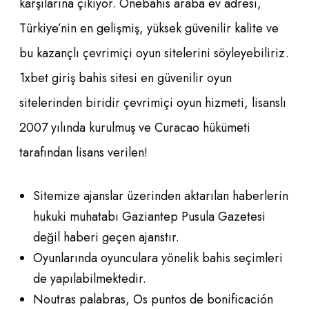
karşılarına çıkıyor. Onebahis araba ev adresi,
Türkiye’nin en gelişmiş, yüksek güvenilir kalite ve
bu kazançlı çevrimiçi oyun sitelerini söyleyebiliriz.
1xbet giriş bahis sitesi en güvenilir oyun
sitelerinden biridir çevrimiçi oyun hizmeti, lisanslı
2007 yılında kurulmuş ve Curacao hükümeti
tarafından lisans verilen!
Sitemize ajanslar üzerinden aktarılan haberlerin
hukuki muhatabı Gaziantep Pusula Gazetesi
değil haberi geçen ajanstır.
Oyunlarında oyunculara yönelik bahis seçimleri
de yapılabilmektedir.
Noutras palabras, Os puntos de bonificación