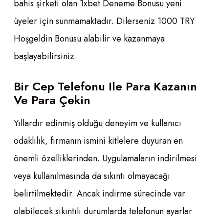
bahis şirketi olan 1xbet Deneme Bonusu yeni
üyeler için sunmamaktadır. Dilerseniz 1000 TRY
Hoşgeldin Bonusu alabilir ve kazanmaya
başlayabilirsiniz.
Bir Cep Telefonu Ile Para Kazanın
Ve Para Çekin
Yıllardır edinmiş olduğu deneyim ve kullanıcı
odaklılık, firmanın ismini kitlelere duyuran en
önemli özelliklerinden. Uygulamaların indirilmesi
veya kullanılmasında da sıkıntı olmayacağı
belirtilmektedir. Ancak indirme sürecinde var
olabilecek sıkıntılı durumlarda telefonun ayarlar