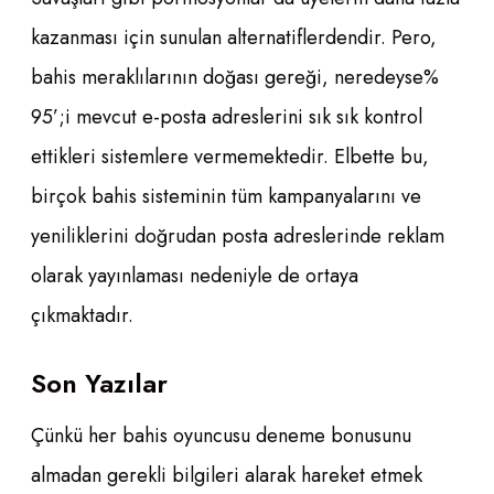
kazanması için sunulan alternatiflerdendir. Pero,
bahis meraklılarının doğası gereği, neredeyse%
95’;i mevcut e-posta adreslerini sık sık kontrol
ettikleri sistemlere vermemektedir. Elbette bu,
birçok bahis sisteminin tüm kampanyalarını ve
yeniliklerini doğrudan posta adreslerinde reklam
olarak yayınlaması nedeniyle de ortaya
çıkmaktadır.
Son Yazılar
Çünkü her bahis oyuncusu deneme bonusunu
almadan gerekli bilgileri alarak hareket etmek