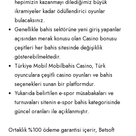
hepimizin kazanmayı dilediğimiz büyük
ikramiyeler kadar ödüllendirici oyunlar
bulacaksınız.
Genellikle bahis sektörüne yeni giriş yapanlar
açısından merak konusu olan Casino bonusu
çeşitleri her bahis sitesinde değişiklik
gösterebilmektedir.
Türkiye Mobil Mobilbahis Casino, Türk
oyunculara çeşitli casino oyunları ve bahis
seçenekleri sunan bir platformdur.
Yukarıda belirtilen e-spor müsabakaları ve
turnuvaları sitenin e-spor bahis kategorisinde
güncel oranları ile açıklanmıştır.
Ortaklık %100 ödeme garantisi içerir, Betsoft