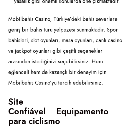
yasallık gibi önemli konularda öne çıkmaktadır.
Mobilbahis Casino, Türkiye’deki bahis severlere
geniş bir bahis türü yelpazesi sunmaktadır. Spor
bahisleri, slot oyunları, masa oyunları, canlı casino
ve jackpot oyunları gibi çeşitli seçenekler
arasından istediğinizi seçebilirsiniz. Hem
eğlenceli hem de kazançlı bir deneyim için
Mobilbahis Casino’yu tercih edebilirsiniz.
Site
Confiável Equipamento
para ciclismo