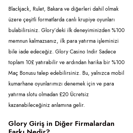
Blackjack, Rulet, Bakara ve diğerleri dahil olmak
üzere çeşitli formatlarda canlı krupiye oyunları
bulabilirsiniz. Glory’deki ilk deneyiminizden %100
memnun kalmazsanız, ilk para yatırma işleminizi
bile iade edeceğiz. Glory Casino Indir Sadece
toplam 10£ yatırabilir ve ardından harika bir %100
Maç Bonusu talep edebilirsiniz. Bu, yalnızca mobil
kumarhane oyunlarımızı denemek için ve para
yatırma slotu olmadan £20 Ücretsiz
kazanabileceğiniz anlamına gelir.
Glory Giriş in Diğer Firmalardan
Farkı Nedir?