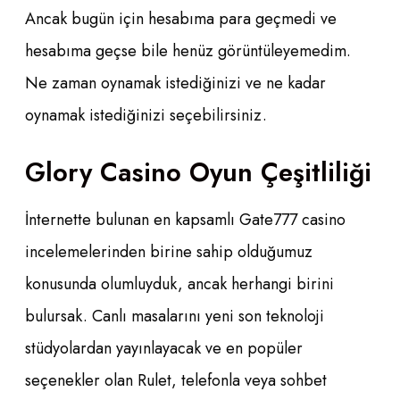
Ancak bugün için hesabıma para geçmedi ve
hesabıma geçse bile henüz görüntüleyemedim.
Ne zaman oynamak istediğinizi ve ne kadar
oynamak istediğinizi seçebilirsiniz.
Glory Casino Oyun Çeşitliliği
İnternette bulunan en kapsamlı Gate777 casino
incelemelerinden birine sahip olduğumuz
konusunda olumluyduk, ancak herhangi birini
bulursak. Canlı masalarını yeni son teknoloji
stüdyolardan yayınlayacak ve en popüler
seçenekler olan Rulet, telefonla veya sohbet