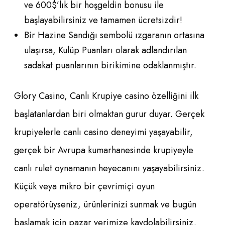
ve 600$’lık bir hoşgeldin bonusu ile
başlayabilirsiniz ve tamamen ücretsizdir!
Bir Hazine Sandığı sembolü ızgaranın ortasına
ulaşırsa, Kulüp Puanları olarak adlandırılan
sadakat puanlarının birikimine odaklanmıştır.
Glory Casino, Canlı Krupiye casino özelliğini ilk
başlatanlardan biri olmaktan gurur duyar. Gerçek
krupiyelerle canlı casino deneyimi yaşayabilir,
gerçek bir Avrupa kumarhanesinde krupiyeyle
canlı rulet oynamanın heyecanını yaşayabilirsiniz.
Küçük veya mikro bir çevrimiçi oyun
operatörüyseniz, ürünlerinizi sunmak ve bugün
başlamak için pazar yerimize kaydolabilirsiniz.