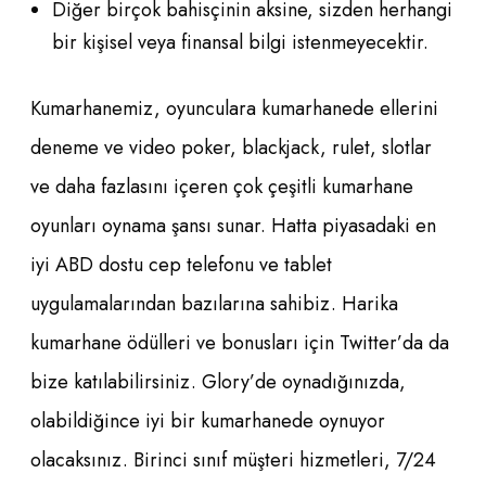
Diğer birçok bahisçinin aksine, sizden herhangi
bir kişisel veya finansal bilgi istenmeyecektir.
Kumarhanemiz, oyunculara kumarhanede ellerini
deneme ve video poker, blackjack, rulet, slotlar
ve daha fazlasını içeren çok çeşitli kumarhane
oyunları oynama şansı sunar. Hatta piyasadaki en
iyi ABD dostu cep telefonu ve tablet
uygulamalarından bazılarına sahibiz. Harika
kumarhane ödülleri ve bonusları için Twitter’da da
bize katılabilirsiniz. Glory’de oynadığınızda,
olabildiğince iyi bir kumarhanede oynuyor
olacaksınız. Birinci sınıf müşteri hizmetleri, 7/24