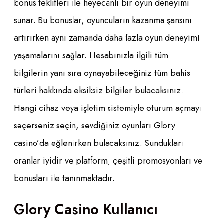
bonus teklifleri ile heyecanlı bir oyun deneyimi
sunar. Bu bonuslar, oyuncuların kazanma şansını
artırırken aynı zamanda daha fazla oyun deneyimi
yaşamalarını sağlar. Hesabınızla ilgili tüm
bilgilerin yanı sıra oynayabileceğiniz tüm bahis
türleri hakkında eksiksiz bilgiler bulacaksınız.
Hangi cihaz veya işletim sistemiyle oturum açmayı
seçerseniz seçin, sevdiğiniz oyunları Glory
casino’da eğlenirken bulacaksınız. Sundukları
oranlar iyidir ve platform, çeşitli promosyonları ve
bonusları ile tanınmaktadır.
Glory Casino Kullanıcı