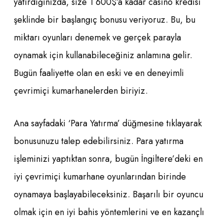
yatırdığınızda, size 1 600$’a kadar casino kredisi
şeklinde bir başlangıç ​​bonusu veriyoruz. Bu, bu
miktarı oyunları denemek ve gerçek parayla
oynamak için kullanabileceğiniz anlamına gelir.
Bugün faaliyette olan en eski ve en deneyimli
çevrimiçi kumarhanelerden biriyiz.
Ana sayfadaki ‘Para Yatırma’ düğmesine tıklayarak
bonusunuzu talep edebilirsiniz. Para yatırma
işleminizi yaptıktan sonra, bugün İngiltere’deki en
iyi çevrimiçi kumarhane oyunlarından birinde
oynamaya başlayabileceksiniz. Başarılı bir oyuncu
olmak için en iyi bahis yöntemlerini ve en kazançlı