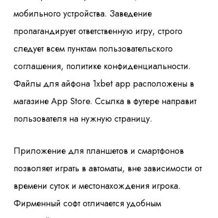
мобильного устройства. Заведение
пропагандирует ответственную игру, строго
следует всем пунктам пользовательского
соглашения, политике конфиденциальности.
Файлы для айфона 1xbet app расположены в
магазине App Store. Ссылка в футере направит
пользователя на нужную страницу.
Приложение для планшетов и смартфонов
позволяет играть в автоматы, вне зависимости от
времени суток и местонахождения игрока.
Фирменный софт отличается удобным