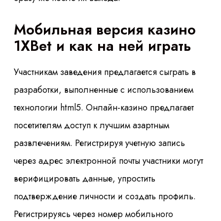
Мобильная версия казино
1XBet и как на ней играть
Участникам заведения предлагается сыграть в
разработки, выполненные с использованием
технологии html5. Онлайн-казино предлагает
посетителям доступ к лучшим азартным
развлечениям. Регистрируя учетную запись
через адрес электронной почты участники могут
верифицировать данные, упростить
подтверждение личности и создать профиль.
Регистрируясь через номер мобильного