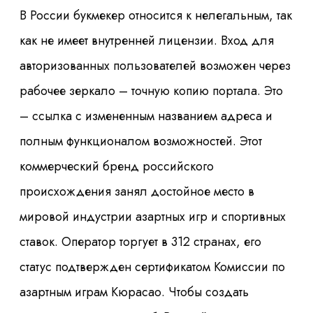
В России букмекер относится к нелегальным, так
как не имеет внутренней лицензии. Вход для
авторизованных пользователей возможен через
рабочее зеркало – точную копию портала. Это
– ссылка с измененным названием адреса и
полным функционалом возможностей. Этот
коммерческий бренд российского
происхождения занял достойное место в
мировой индустрии азартных игр и спортивных
ставок. Оператор торгует в 312 странах, его
статус подтвержден сертификатом Комиссии по
азартным играм Кюрасао. Чтобы создать