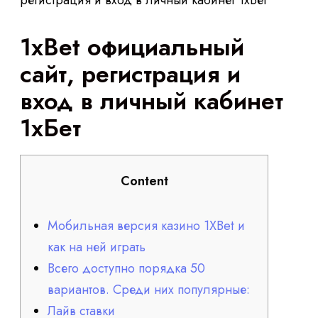
регистрация и вход в личный кабинет 1хБет
1xBet официальный
сайт, регистрация и
вход в личный кабинет
1хБет
Content
Мобильная версия казино 1XBet и
как на ней играть
Всего доступно порядка 50
вариантов. Среди них популярные:
Лайв ставки