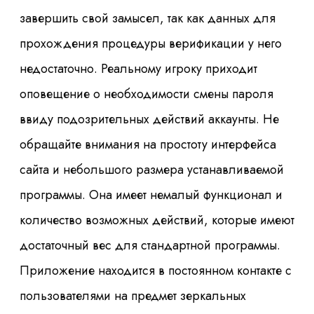
завершить свой замысел, так как данных для
прохождения процедуры верификации у него
недостаточно. Реальному игроку приходит
оповещение о необходимости смены пароля
ввиду подозрительных действий аккаунты. Не
обращайте внимания на простоту интерфейса
сайта и небольшого размера устанавливаемой
программы. Она имеет немалый функционал и
количество возможных действий, которые имеют
достаточный вес для стандартной программы.
Приложение находится в постоянном контакте с
пользователями на предмет зеркальных