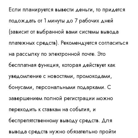
Если планируется вывести деньги, то придется
подождать от 1 минуты до 7 рабочих дней
(зависит от выбранной вами системы вывода
платежных средств). Рекомендуется согласиться
на рассылку по электронной почте. Это
бесплатная функция, которая действует как
уведомление с новостями, промокодами,
бонусами, персональными подарками. С
завершением полной регистрации можно
переходить к ставкам на события, и
беспрепятственному выводу средств. Для
вывода средств нужно обязательно пройти