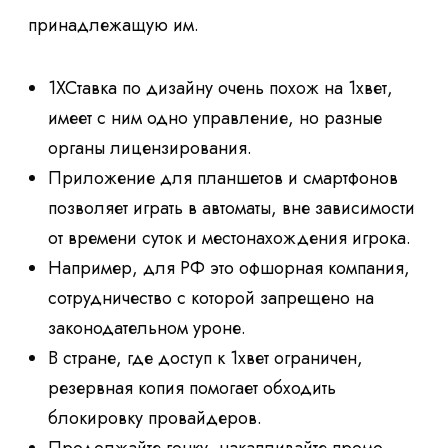
принадлежащую им.
1ХСтавка по дизайну очень похож на 1хвет,
имеет с ним одно управление, но разные
органы лицензирования.
Приложение для планшетов и смартфонов
позволяет играть в автоматы, вне зависимости
от времени суток и местонахождения игрока.
Например, для РФ это офшорная компания,
сотрудничество с которой запрещено на
законодательном уроне.
В стране, где доступ к 1хвет ограничен,
резервная копия помогает обходить
блокировку провайдеров.