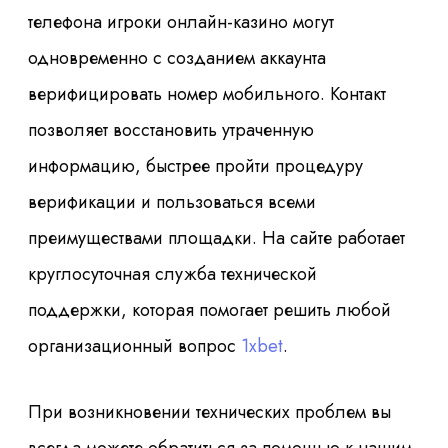
телефона игроки онлайн-казино могут
одновременно с созданием аккаунта
верифицировать номер мобильного. Контакт
позволяет восстановить утраченную
информацию, быстрее пройти процедуру
верификации и пользоваться всеми
преимуществами площадки. На сайте работает
круглосуточная служба технической
поддержки, которая помогает решить любой
организационный вопрос
1xbet
.
При возникновении технических проблем вы