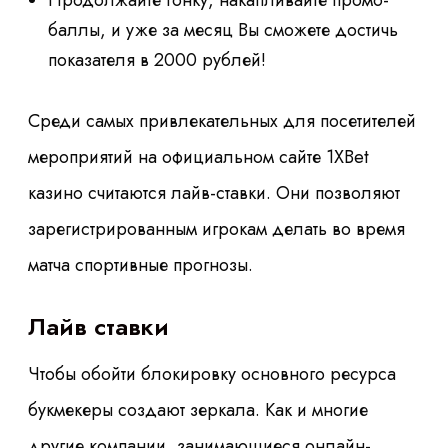
Продолжайте гонку, накапливайте промо-
баллы, и уже за месяц Вы сможете достичь
показателя в 2000 рублей!
Среди самых привлекательных для посетителей
мероприятий на официальном сайте 1XBet
казино считаются лайв-ставки. Они позволяют
зарегистрированным игрокам делать во время
матча спортивные прогнозы.
Лайв ставки
Чтобы обойти блокировку основного ресурса
букмекеры создают зеркала. Как и многие
другие компании, занимающиеся онлайн-