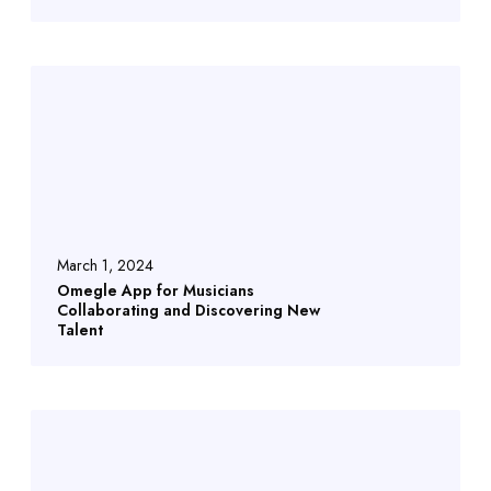
March 1, 2024
Omegle App for Musicians
Collaborating and Discovering New
Talent