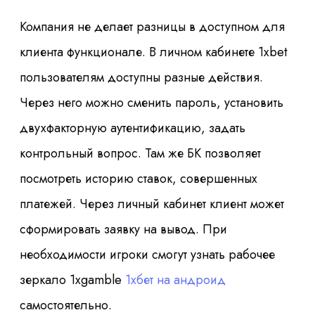
Компания не делает разницы в доступном для
клиента функционале. В личном кабинете 1xbet
пользователям доступны разные действия.
Через него можно сменить пароль, установить
двухфакторную аутентификацию, задать
контрольный вопрос. Там же БК позволяет
посмотреть историю ставок, совершенных
платежей. Через личный кабинет клиент может
сформировать заявку на вывод. При
необходимости игроки смогут узнать рабочее
зеркало 1xgamble
1хбет на андроид
самостоятельно.