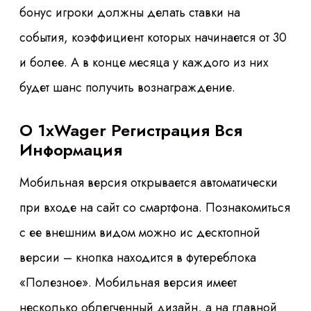
бонус игроки должны делать ставки на
события, коэффициент которых начинается от 30
и более. А в конце месяца у каждого из них
будет шанс получить вознаграждение.
О 1xWager Регистрация Вся
Информация
Мобильная версия открывается автоматически
при входе на сайт со смартфона. Познакомиться
с ее внешним видом можно ис десктопной
версии – кнопка находится в футереблока
«Полезное». Мобильная версия имеет
несколько облегченный дизайн, а на главной