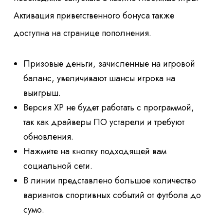
Активация приветственного бонуса также
доступна на странице пополнения.
Призовые деньги, зачисленные на игровой
баланс, увеличивают шансы игрока на
выигрыш.
Версия XP не будет работать с программой,
так как драйверы ПО устарели и требуют
обновления.
Нажмите на кнопку подходящей вам
социальной сети.
В линии представлено большое количество
вариантов спортивных событий от футбола до
сумо.