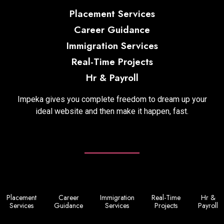
Placement Services
Career Guidance
Immigration Services
Real-Time Projects
Hr & Payroll
Impeka gives you complete freedom to dream up your
ideal website and then make it happen, fast.
Placement
Career
Immigration
Real-Time
Hr &
Services
Guidance
Services
Projects
Payroll