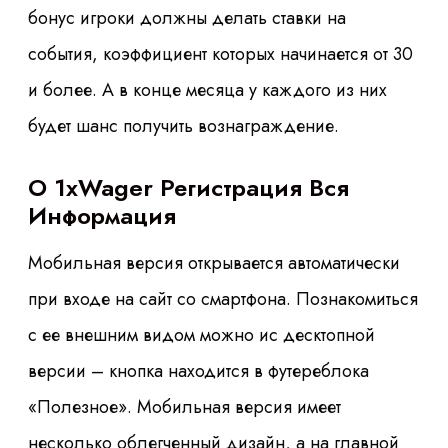
бонус игроки должны делать ставки на
события, коэффициент которых начинается от 30
и более. А в конце месяца у каждого из них
будет шанс получить вознаграждение.
О 1xWager Регистрация Вся
Информация
Мобильная версия открывается автоматически
при входе на сайт со смартфона. Познакомиться
с ее внешним видом можно ис десктопной
версии – кнопка находится в футереблока
«Полезное». Мобильная версия имеет
несколько облегченный дизайн, а на главной