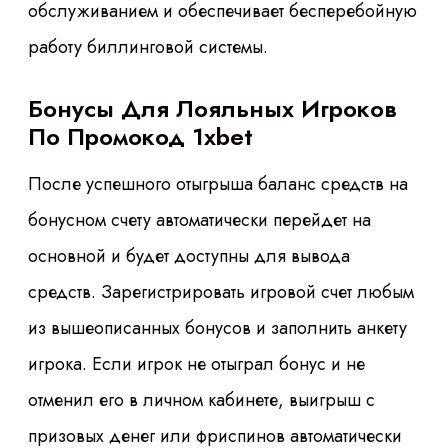
обслуживанием и обеспечивает бесперебойную
работу биллинговой системы.
Бонусы Для Лояльных Игроков
По Промокод 1xbet
После успешного отыгрыша баланс средств на
бонусном счету автоматически перейдет на
основной и будет доступны для вывода
средств. Зарегистрировать игровой счет любым
из вышеописанных бонусов и заполнить анкету
игрока. Если игрок не отыграл бонус и не
отменил его в личном кабинете, выигрыш с
призовых денег или фриспинов автоматически