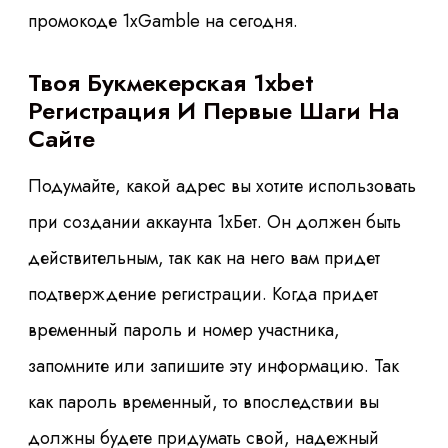
промокоде 1xGamble на сегодня.
Твоя Букмекерская 1xbet
Регистрация И Первые Шаги На
Сайте
Подумайте, какой адрес вы хотите использовать
при создании аккаунта 1хБет. Он должен быть
действительным, так как на него вам придет
подтверждение регистрации. Когда придет
временный пароль и номер участника,
запомните или запишите эту информацию. Так
как пароль временный, то впоследствии вы
должны будете придумать свой, надежный