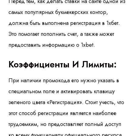
Перед тем, как делать ставки на сайте одной из
самых популярных букмекерских контор,
должна быть выполнена регистрация в 1хбет.
Это помогает пополнить счет, а также может
предоставить информацию о 1xbet.
Коэффициенты И Лимиты:
При наличии промокода его нужно указать в
специальном поле и активировать клавишу
зеленого цвета «Регистрация». Стоит учесть, что
этот способ регистрации является наиболее
трудоемким, но предоставляет полный доступ
ко всему функционалу официального ресурса