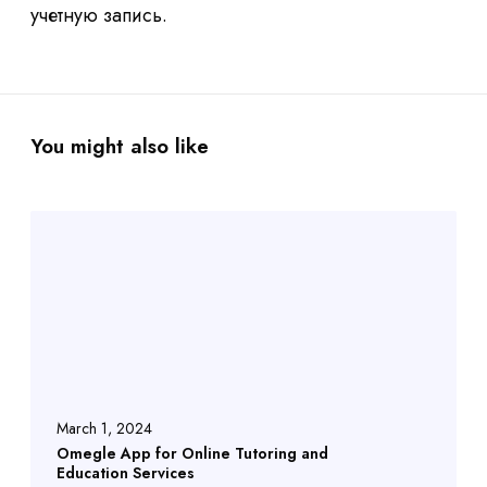
учетную запись.
You might also like
March 1, 2024
Omegle App for Online Tutoring and
Education Services