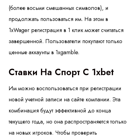
(более восьми смешанных символов), и
продолжать пользоваться им. На этом в
1xWager регистрация в 1 клик может считаться
завершенной. Пользователи покупают только
ценные аккаунты в 1xgamble.
Ставки На Спорт С 1xbet
Им можно воспользоваться при регистрации
новой учетной записи на сайте компании. Эта
комбинация будут эффективной до конца
текущего года, но она распространяется только
на новых игроков. Чтобы проверить