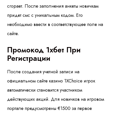
сгорает. После заполнения анкеты новичкам
придет смс с уникальным кодом. Его
необходимо ввести в соответствующее поле на
сайте.
Промокод 1хбет При
Регистрации
После создания учетной записи на
официальном сайте казино 1XChoice игрок
автоматически становится участником
действующих акций. Для новичков на игровом
портале предусмотрены €1500 за первое