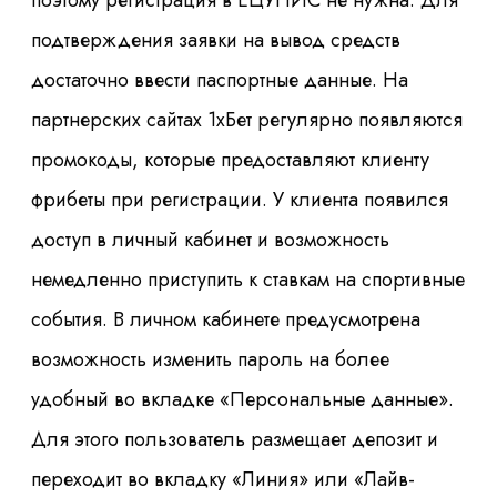
поэтому регистрация в ЕЦУПИС не нужна. Для
подтверждения заявки на вывод средств
достаточно ввести паспортные данные. На
партнерских сайтах 1хБет регулярно появляются
промокоды, которые предоставляют клиенту
фрибеты при регистрации. У клиента появился
доступ в личный кабинет и возможность
немедленно приступить к ставкам на спортивные
события. В личном кабинете предусмотрена
возможность изменить пароль на более
удобный во вкладке «Персональные данные».
Для этого пользователь размещает депозит и
переходит во вкладку «Линия» или «Лайв-