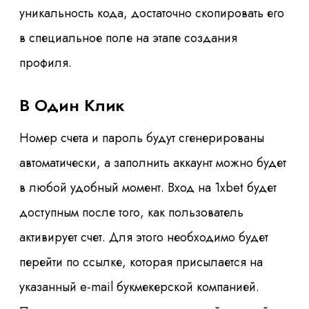
уникальность кода, достаточно скопировать его
в специальное поле на этапе создания
профиля.
В Один Клик
Номер счета и пароль будут сгенерированы
автоматически, а заполнить аккаунт можно будет
в любой удобный момент. Вход на 1xbet будет
доступным после того, как пользователь
активирует счет. Для этого необходимо будет
перейти по ссылке, которая присылается на
указанный e-mail букмекерской компанией.