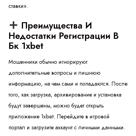
ставки».
Преимущества И
Недостатки Регистрации В
Бк 1xbet
Мошенники обычно игнорируют
дополнительные вопросы и лишнюю
информацию, на чем сами и попадаются. После
того, как загрузка, архивирование и установка
будут завершены, можно будет открыть
приложение 1xbet. Перейдите в игровой
портал и загрузите аккаунт с личными данными.