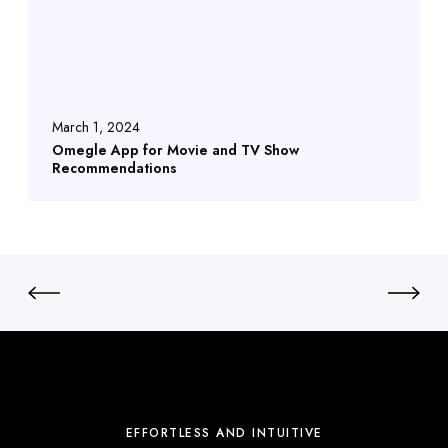
March 1, 2024
Omegle App for Movie and TV Show
Recommendations
EFFORTLESS AND INTUITIVE