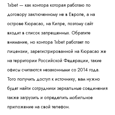
1xbet — как контора которая работаю по
договору заключенному не в Европе, а на
острове Кюрасао, на Кипре, поэтому сайт
входит в список запрещенных. Обратите
внимание, но контора 1xbet работает по
лицензии, зарегистрированной на Кюрасао же
на территории Российской Федерации, такие
офисы считаются незаконными со 2014 года.
Того получить доступ к источнику, вам нужно
будет найти сотрудники зеркальные соединения
также загрузить и определить мобильное
приложение на свой телефон.