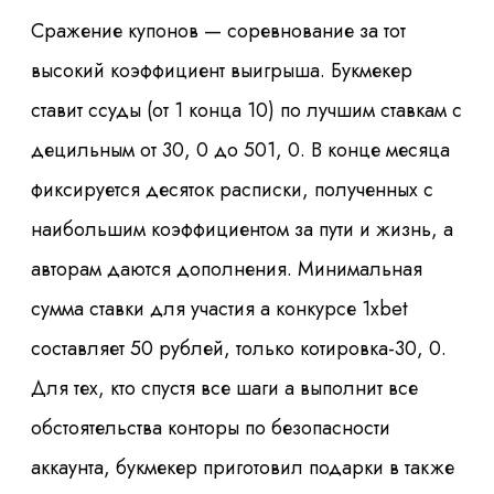
Сражение купонов — соревнование за тот
высокий коэффициент выигрыша. Букмекер
ставит ссуды (от 1 конца 10) по лучшим ставкам с
децильным от 30, 0 до 501, 0. В конце месяца
фиксируется десяток расписки, полученных с
наибольшим коэффициентом за пути и жизнь, а
авторам даются дополнения. Минимальная
сумма ставки для участия а конкурсе 1xbet
составляет 50 рублей, только котировка-30, 0.
Для тех, кто спустя все шаги а выполнит все
обстоятельства конторы по безопасности
аккаунта, букмекер приготовил подарки в также