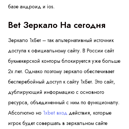
базе андроид и ios.
Bet Зеркало На сегодня
Зеркало 1хБет – так альтернативный источник
доступа к официальному сайту. В России сайт
букмекерской конторы блокируется уже больше
2х лет. Однако поэтому зеркало обеспечивает
бесперебойный доступ к сайту 1хБет. Это сайт,
дублирующий информацию с основного
ресурса, объединенный с ним по функционалу.
Абсолютно но
1xbet вход
действия, которые
игрок будет совершать в зеркальном сайте