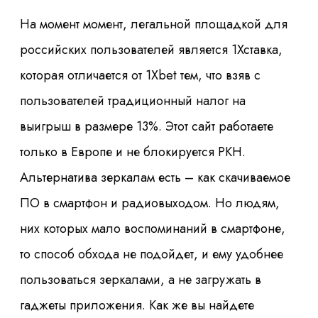
На момент момент, легальной площадкой для
российских пользователей является 1Хставка,
которая отличается от 1Xbet тем, что взяв с
пользователей традиционный налог на
выигрыш в размере 13%. Этот сайт работаете
только в Европе и не блокируется РКН.
Альтернатива зеркалам есть – как скачиваемое
ПО в смартфон и радиовыходом. Но людям,
них которых мало воспоминаний в смартфоне,
то способ обхода не подойдет, и ему удобнее
пользоваться зеркалами, а не загружать в
гаджеты приложения. Как же вы найдете