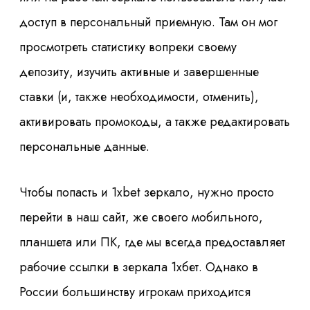
доступ в персональный приемную. Там он мог
просмотреть статистику вопреки своему
депозиту, изучить активные и завершенные
ставки (и, также необходимости, отменить),
активировать промокоды, а также редактировать
персональные данные.
Чтобы попасть и 1xbet зеркало, нужно просто
перейти в наш сайт, же своего мобильного,
планшета или ПК, где мы всегда предоставляет
рабочие ссылки в зеркала 1хбет. Однако в
России большинству игрокам приходится