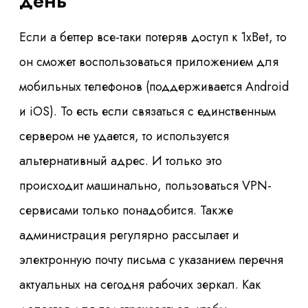
день
Если а беттер все-таки потеряв доступ к 1xBet, то
он сможет воспользоваться приложением для
мобильных телефонов (поддерживается Android
и iOS). То есть если связаться с единственным
сервером не удается, то используется
альтернативный адрес. И только это
происходит машинально, пользоваться VPN-
сервисами только понадобится. Также
администрация регулярно рассылает и
электронную почту письма с указанием перечня
актуальных на сегодня рабочих зеркал. Как