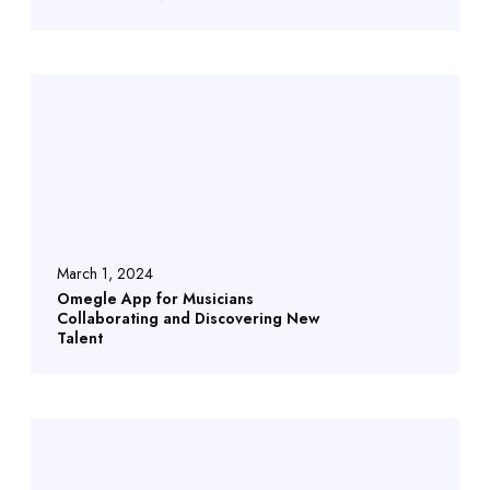
March 1, 2024
Omegle App for Musicians
Collaborating and Discovering New
Talent