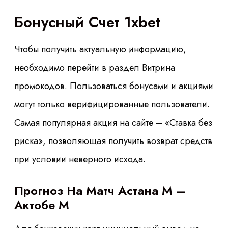
Бонусный Счет 1xbet
Чтобы получить актуальную информацию,
необходимо перейти в раздел Витрина
промокодов. Пользоваться бонусами и акциями
могут только верифицированные пользователи.
Самая популярная акция на сайте – «Ставка без
риска», позволяющая получить возврат средств
при условии неверного исхода.
Прогноз На Матч Астана М –
Актобе М