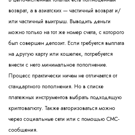
возврат, а в азиатских — частичный возврат и/
или частичный выигрыш. Выводить деньги
можно только на тот же номер счета, с которого
был совершен депозит. Если требуется выплата
на другую карту или кошелек, потребуется
внести с него минимальное пополнение.
Процесс практически ничем не отличается от
стандартного пополнения. Но в списке
платежных инструментов выбрать подходящую
криптовалюту. Также авторизоваться можно
через социальные сети или с помощью СМС-
сообщения.