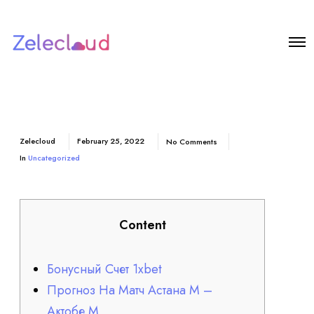
Zelecloud
February 25, 2022
No Comments
In
Uncategorized
Content
Бонусный Счет 1xbet
Прогноз На Матч Астана М –
Актобе М