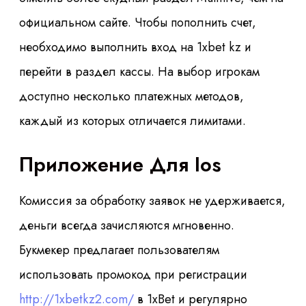
официальном сайте. Чтобы пополнить счет,
необходимо выполнить вход на 1xbet kz и
перейти в раздел кассы. На выбор игрокам
доступно несколько платежных методов,
каждый из которых отличается лимитами.
Приложение Для Ios
Комиссия за обработку заявок не удерживается,
деньги всегда зачисляются мгновенно.
Букмекер предлагает пользователям
использовать промокод при регистрации
http://1xbetkz2.com/
в 1xBet и регулярно