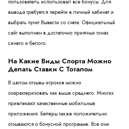
пользователь использовал все бонусы. Для
вывода требуется перейти в личный кабинет и
выбрать пункт Вывести со счета. Официальный
сайт выполнен в достаточно приятных тонах
синего и белого.
На Какие Виды Спорта Можно
Делать Ставки С Тоталом
В целом отзывы игроков можно
охарактеризовать как выше среднего. Многих
привлекают качественные мобильные
приложения. Беттеры также положительно
отзываются о бонусной программе. Все они