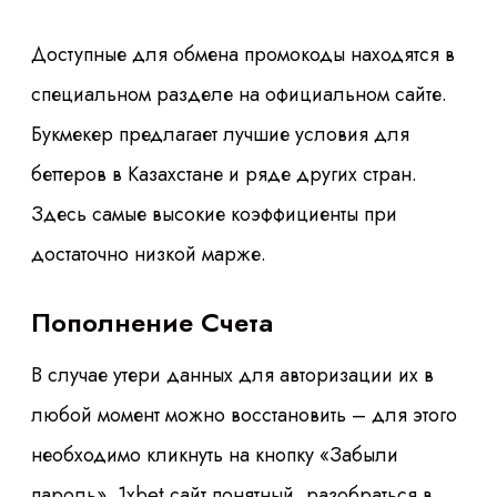
Доступные для обмена промокоды находятся в
специальном разделе на официальном сайте.
Букмекер предлагает лучшие условия для
беттеров в Казахстане и ряде других стран.
Здесь самые высокие коэффициенты при
достаточно низкой марже.
Пополнение Счета
В случае утери данных для авторизации их в
любой момент можно восстановить – для этого
необходимо кликнуть на кнопку «Забыли
пароль». 1xbet сайт понятный, разобраться в