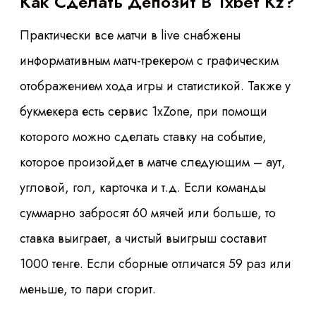
Как Сделать Депозит В 1xbet Kz?
Практически все матчи в live снабжены
информативным матч-трекером с графическим
отображением хода игры и статистикой. Также у
букмекера есть сервис 1xZone, при помощи
которого можно сделать ставку на событие,
которое произойдет в матче следующим – аут,
угловой, гол, карточка и т.д. Если команды
суммарно забросят 60 мячей или больше, то
ставка выиграет, а чистый выигрыш составит
1000 тенге. Если сборные отличатся 59 раз или
меньше, то пари сгорит.