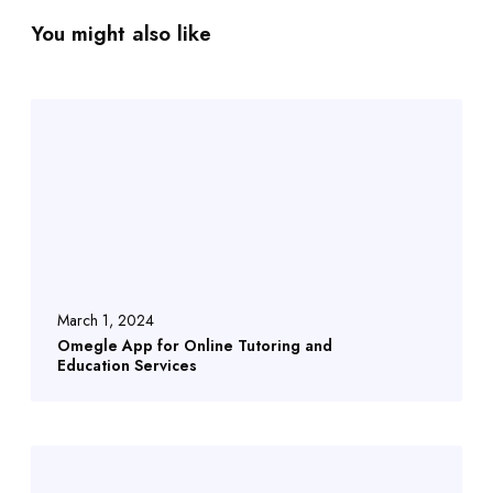
You might also like
March 1, 2024
Omegle App for Online Tutoring and
Education Services