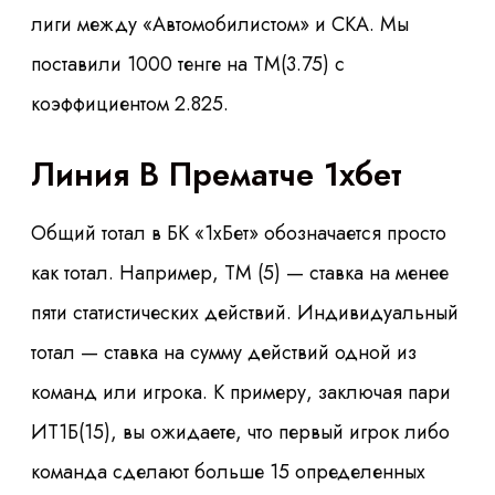
лиги между «Автомобилистом» и СКА. Мы
поставили 1000 тенге на ТМ(3.75) с
коэффициентом 2.825.
Линия В Прематче 1хбет
Общий тотал в БК «1хБет» обозначается просто
как тотал. Например, ТМ (5) — ставка на менее
пяти статистических действий. Индивидуальный
тотал — ставка на сумму действий одной из
команд или игрока. К примеру, заключая пари
ИТ1Б(15), вы ожидаете, что первый игрок либо
команда сделают больше 15 определенных