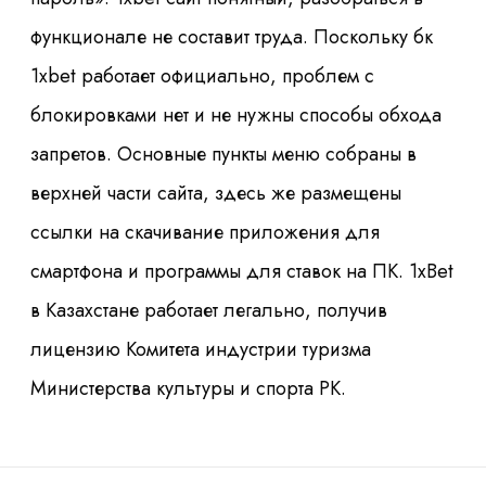
функционале не составит труда. Поскольку бк
1xbet работает официально, проблем с
блокировками нет и не нужны способы обхода
запретов. Основные пункты меню собраны в
верхней части сайта, здесь же размещены
ссылки на скачивание приложения для
смартфона и программы для ставок на ПК. 1xBet
в Казахстане работает легально, получив
лицензию Комитета индустрии туризма
Министерства культуры и спорта РК.