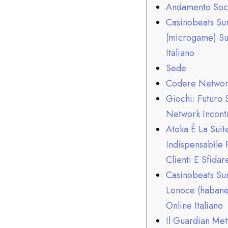
Andamento Soci
Casinobeats Su
(microgame) Su
Italiano
Sede
Codere Networ
Giochi: Futuro 
Network Incontr
Atoka È La Suit
Indispensabile 
Clienti E Sfidar
Casinobeats Su
Lonoce (habane
Online Italiano
Il Guardian Met