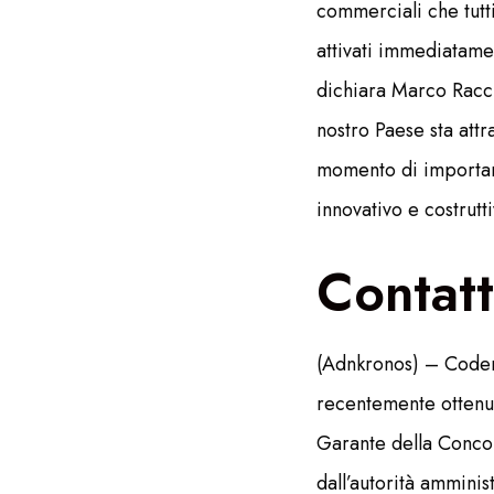
commerciali che tutt
attivati immediatame
dichiara Marco Raccu
nostro Paese sta att
momento di important
innovativo e costrutt
Contat
(Adnkronos) – Coder
recentemente ottenut
Garante della Concor
dall’autorità amminis