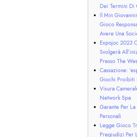
Dei Termini Di
Il Min Giovannin
Gioco Responsa
Avere Una Soci
Expojoc 2023 C
Svolgerà All’i
Presso The Wes
Cassazione: ‘es
Giochi Proibiti
Visura Cameral
Network Spa
Garante Per La
Personali
Legge Gioco Tre
Pregiudizi Per L