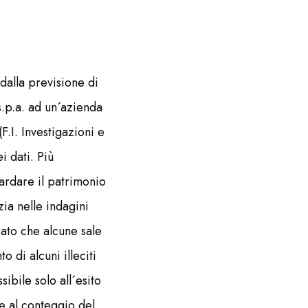
 dalla previsione di
s.p.a. ad un´azienda
.I. Investigazioni e
 dati. Più
uardare il patrimonio
izia nelle indagini
arato che alcune sale
 di alcuni illeciti
bile solo all´esito
re al conteggio del