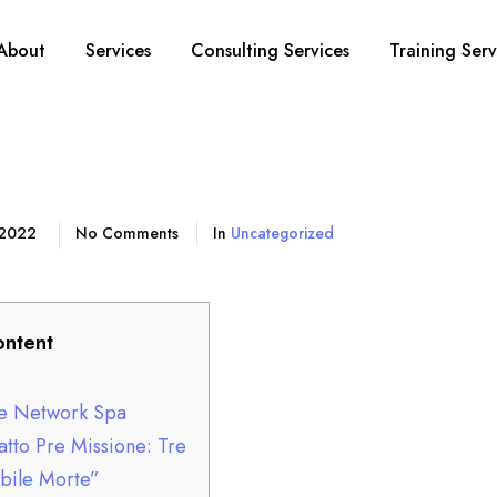
About
Services
Consulting Services
Training Serv
, 2022
No Comments
In
Uncategorized
ntent
re Network Spa
ratto Pre Missione: Tre
ibile Morte”