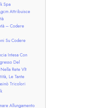
k Spa
Agcm Attribuisce
tà
ietà – Codere
ioni Su Codere
ncia Intesa Con
ngresso Del
Nella Rete Vlt
tità, Le Tante
sinò Tricolori
k
inare Allungamento