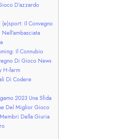
 Gioco D’azzardo
(e)sport: Il Convegno
 Nell’ambasciata
ia
ming: Il Connubio
onvegno Di Gioco News
y H-farm
li Di Codere
rgamo 2023 Una Sfida
ne Del Miglior Gioco
 Membri Della Giuria
ro