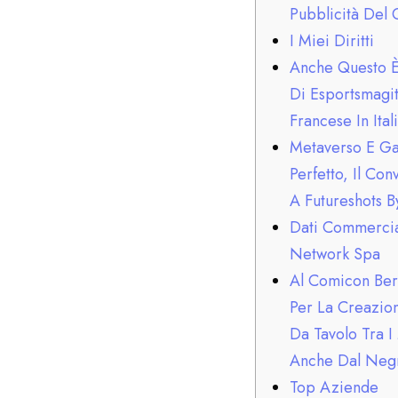
Pubblicità Del
I Miei Diritti
Anche Questo È 
Di Esportsmagit
Francese In Ital
Metaverso E Ga
Perfetto, Il C
A Futureshots B
Dati Commercia
Network Spa
Al Comicon Be
Per La Creazio
Da Tavolo Tra I
Anche Dal Neg
Top Aziende