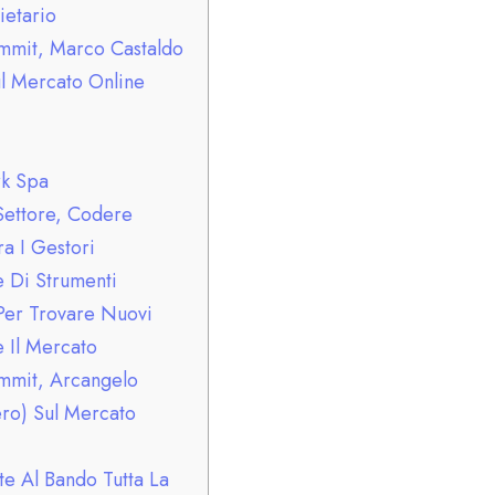
etario
mmit, Marco Castaldo
l Mercato Online
k Spa
Settore, Codere
a I Gestori
e Di Strumenti
Per Trovare Nuovi
e Il Mercato
mmit, Arcangelo
ro) Sul Mercato
te Al Bando Tutta La