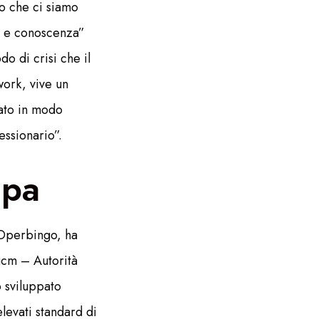
to che ci siamo
za e conoscenza”
o di crisi che il
work, vive un
cato in modo
essionario”.
Spa
 Operbingo, ha
Agcm – Autorità
o sviluppato
elevati standard di