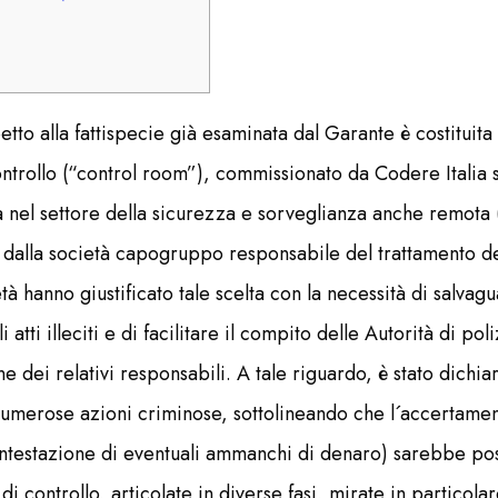
etto alla fattispecie già esaminata dal Garante è costituita
ontrollo (“control room”), commissionato da Codere Italia 
 nel settore della sicurezza e sorveglianza anche remota (F
 dalla società capogruppo responsabile del trattamento dei
tà hanno giustificato tale scelta con la necessità di salvag
 atti illeciti e di facilitare il compito delle Autorità di pol
one dei relativi responsabili. A tale riguardo, è stato dichi
umerose azioni criminose, sottolineando che l´accertamento
ntestazione di eventuali ammanchi di denaro) sarebbe possi
 di controllo, articolate in diverse fasi, mirate in particola