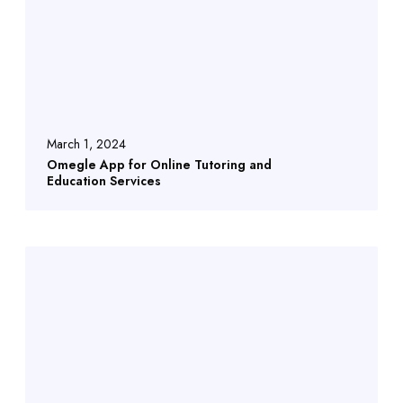
March 1, 2024
Omegle App for Online Tutoring and
Education Services