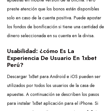
apuestas en mobile version de la oficina. Pero
preste atención que los bonos están disponibles
solo en caso de la cuenta positiva. Puede apostar
los fondos de bonificación si tiene una cantidad de
dinero seleccionada en su cuenta en la divisa.
Usabilidad: ¿cómo Es La
Experiencia De Usuario En 1xbet
Perú?
Descargar 1xBet para Android e iOS pueden ser
utilizados por todos los usuarios de la casa de
apuestas. A continuación se describen los pasos
para instalar 1xBet aplicación para el iPhone. Si