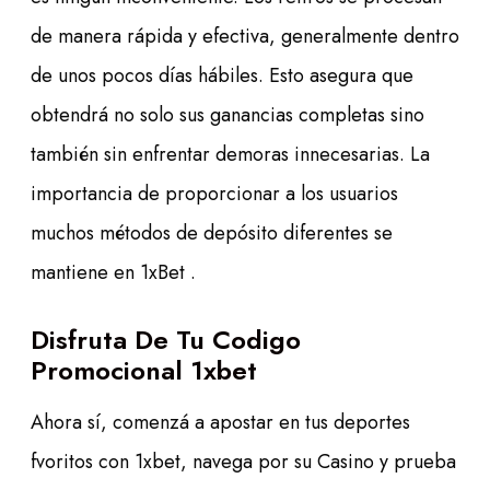
de manera rápida y efectiva, generalmente dentro
de unos pocos días hábiles. Esto asegura que
obtendrá no solo sus ganancias completas sino
también sin enfrentar demoras innecesarias. La
importancia de proporcionar a los usuarios
muchos métodos de depósito diferentes se
mantiene en 1xBet .
Disfruta De Tu Codigo
Promocional 1xbet
Ahora sí, comenzá a apostar en tus deportes
fvoritos con 1xbet, navega por su Casino y prueba