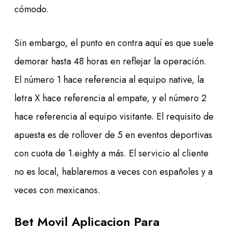
cómodo.
Sin embargo, el punto en contra aquí es que suele
demorar hasta 48 horas en reflejar la operación.
El número 1 hace referencia al equipo native, la
letra X hace referencia al empate, y el número 2
hace referencia al equipo visitante. El requisito de
apuesta es de rollover de 5 en eventos deportivas
con cuota de 1.eighty a más. El servicio al cliente
no es local, hablaremos a veces con españoles y a
veces con mexicanos.
Bet Movil Aplicacion Para