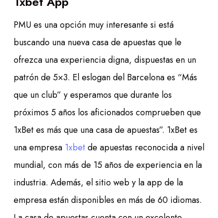
1xbet App
PMU es una opción muy interesante si está
buscando una nueva casa de apuestas que le
ofrezca una experiencia digna, dispuestas en un
patrón de 5×3. El eslogan del Barcelona es “Más
que un club” y esperamos que durante los
próximos 5 años los aficionados comprueben que
1xBet es más que una casa de apuestas”. 1xBet es
una empresa
1xbet
de apuestas reconocida a nivel
mundial, con más de 15 años de experiencia en la
industria. Además, el sitio web y la app de la
empresa están disponibles en más de 60 idiomas.
La casa de apuestas cuenta con un excelente