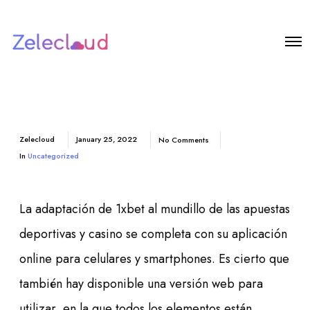
Zelecloud
January 25, 2022
No Comments
In
Uncategorized
La adaptación de 1xbet al mundillo de las apuestas
deportivas y casino se completa con su aplicación
online para celulares y smartphones. Es cierto que
también hay disponible una versión web para
utilizar, en la que todos los elementos están