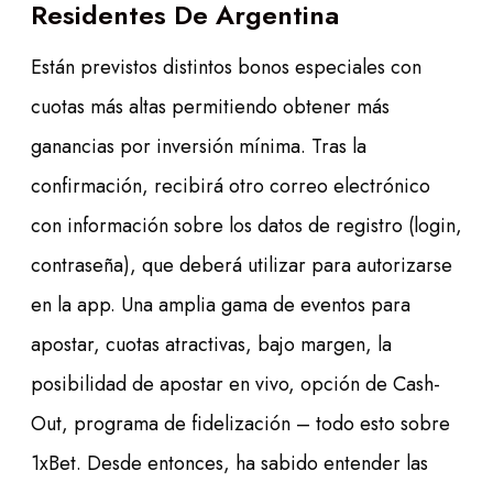
Residentes De Argentina
Están previstos distintos bonos especiales con
cuotas más altas permitiendo obtener más
ganancias por inversión mínima. Tras la
confirmación, recibirá otro correo electrónico
con información sobre los datos de registro (login,
contraseña), que deberá utilizar para autorizarse
en la app. Una amplia gama de eventos para
apostar, cuotas atractivas, bajo margen, la
posibilidad de apostar en vivo, opción de Cash-
Out, programa de fidelización – todo esto sobre
1xBet. Desde entonces, ha sabido entender las