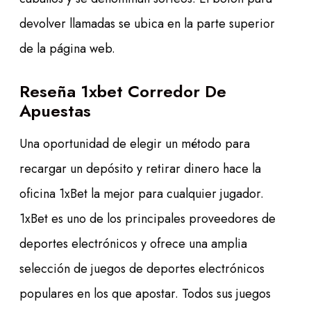
devolver llamadas se ubica en la parte superior
de la página web.
Reseña 1xbet Corredor De
Apuestas
Una oportunidad de elegir un método para
recargar un depósito y retirar dinero hace la
oficina 1xBet la mejor para cualquier jugador.
1xBet es uno de los principales proveedores de
deportes electrónicos y ofrece una amplia
selección de juegos de deportes electrónicos
populares en los que apostar. Todos sus juegos