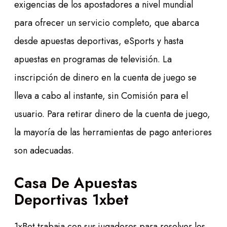
exigencias de los apostadores a nivel mundial
para ofrecer un servicio completo, que abarca
desde apuestas deportivas, eSports y hasta
apuestas en programas de televisión. La
inscripción de dinero en la cuenta de juego se
lleva a cabo al instante, sin Comisión para el
usuario. Para retirar dinero de la cuenta de juego,
la mayoría de las herramientas de pago anteriores
son adecuadas.
Casa De Apuestas
Deportivas 1xbet
1xBet trabaja con sus jugadores para resolver los