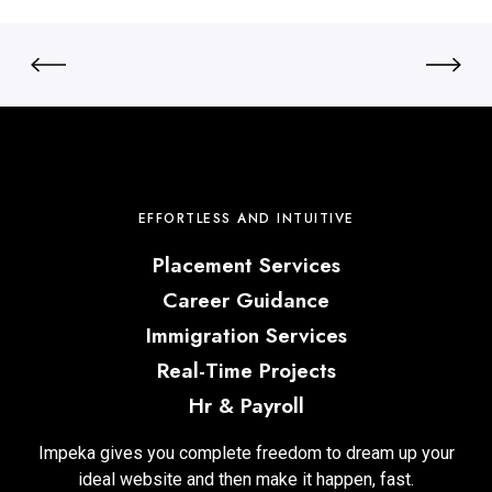
EFFORTLESS AND INTUITIVE
Placement Services
Career Guidance
Immigration Services
Real-Time Projects
Hr & Payroll
Impeka gives you complete freedom to dream up your
ideal website and then make it happen, fast.