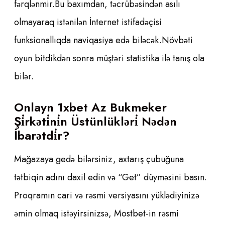
fərqlənmir.Bu baxımdan, təcrübəsindən asılı
olmayaraq istənilən İnternet istifadəçisi
funksionallıqda naviqasiya edə biləcək.Növbəti
oyun bitdikdən sonra müştəri statistika ilə tanış ola
bilər.
Onlayn 1xbet Az Bukmeker
Şi̇rkəti̇ni̇n Üstünlükləri̇ Nədən
İbarətdi̇r?
Mağazaya gedə bilərsiniz, axtarış çubuğuna
tətbiqin adını daxil edin və “Get” düyməsini basın.
Proqramın cari və rəsmi versiyasını yüklədiyinizə
əmin olmaq istəyirsinizsə, Mostbet-in rəsmi