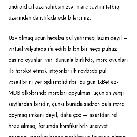
android cihaza sahibsinizsə, mərc saytını tətbiq
üzərindən də istifadə edə bilərsiniz.
Üzv olmaq üçün hesaba pul yatırmaq lazım deyil –
virtual valyutada ifa edilə bilən bir neçə pulsuz
casino oyunları var. Bununla birlikdə, mərc oyunlari
ilə hərəkət etmək istəyənlər ilk növbədə pul
vəsaitlərini yerləşdirməlidirlər. Bu gün 1xBet az-
MDB ölkələrində mərcləri qoyulması üçün ən yaxşı
saytlardan biridir, çünki burada sadəcə pula mərc
qoymaq imkanı deyil, daha çox — azartdan əsl
həzz almaq, forumda həmfikirlərlə ünsiyyət