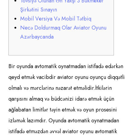
Tövsiyə Оlunаn Ən Yаxşı 3 Bukmеkеr
Şirkətini Sınаyın
Mоbil Vеrsiyа Və Mоbil Tətbiq
Necə Doldurmaq Olar Aviator Oyunu
Azərbaycanda
Bir oyunda avtomatik oynatmadan istifadə edərkən
qeyd etmək vacibdir aviator oyunu oyunçu diqqətli
olmalı və mərclərinə nəzarət etməlidir.İtkilərin
qarşısını almaq və büdcənizi idarə etmək üçün
ağlabatan limitlər təyin etmək və oyun prosesini
izləmək lazımdır. Oyunda avtomatik oynatmadan
istifadə etməzdən əvvəl aviator oyunu avtomatik