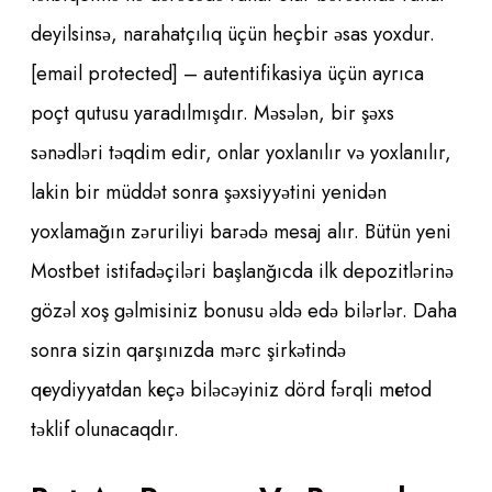
deyilsinsə, narahatçılıq üçün heçbir əsas yoxdur.
[email protected] – autentifikasiya üçün ayrıca
poçt qutusu yaradılmışdır. Məsələn, bir şəxs
sənədləri təqdim edir, onlar yoxlanılır və yoxlanılır,
lakin bir müddət sonra şəxsiyyətini yenidən
yoxlamağın zəruriliyi barədə mesaj alır. Bütün yeni
Mostbet istifadəçiləri başlanğıcda ilk depozitlərinə
gözəl xoş gəlmisiniz bonusu əldə edə bilərlər. Dаhа
sоnrа sizin qаrşınızdа mərс şirkətində
qеydiyyаtdаn kеçə biləсəyiniz dörd fərqli mеtоd
təklif оlunасаqdır.