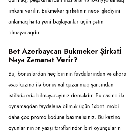
qurmaq, peşəkarlardan məsləhət və tövsiyyə almaq
imkanı verilir. Bukmeker şirkətinin necə işlədiyini
anlamaq hətta yeni başlayanlar üçün çətin
olmayacaqdır.
Bet Azerbaycan Bukmeker Şi̇rkəti̇
Nəyə Zəmanət Veri̇r?
Bu, bonuslardan heç birinin faydalarından və ahora
əsas kazino ilə bonus xal qazanmaq şansından
istifadə edə bilməyəcəyiniz deməkdir. Bu casino ilə
oynamaqdan faydalana bilmək üçün 1xbet .mobi
daha çox promo koduna baxmalısınız. Bu kazino
oyunlarının ən yaxşı tərəflərindən biri oyunçuların