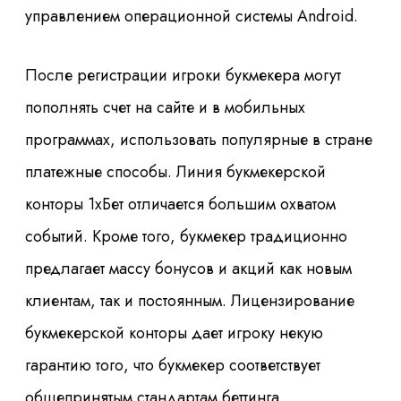
управлением операционной системы Android.
После регистрации игроки букмекера могут
пополнять счет на сайте и в мобильных
программах, использовать популярные в стране
платежные способы. Линия букмекерской
конторы 1хБет отличается большим охватом
событий. Кроме того, букмекер традиционно
предлагает массу бонусов и акций как новым
клиентам, так и постоянным. Лицензирование
букмекерской конторы дает игроку некую
гарантию того, что букмекер соответствует
общепринятым стандартам беттинга.