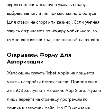
через соцсети достаточно указать страну,
выбрать валюту и тип приветственного бонуса
(для ставок на спорт или казино). Если учетная
запись открывается по номеру мобильного, то
нужно еще ввести код, присланный на телефон.
Открываем Форму Для
Авторизации
Желающим скачать 1xbet Apple не придется
менять настройки безопасности. Приложение
для iOS доступно в магазине App Store. Нужно
лишь перейти на страницу программы по
ссылке и загрузить файл. Но ПО может не