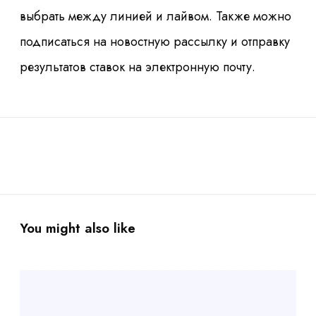
выбрать между линией и лайвом. Также можно
подписаться на новостную рассылку и отправку
результатов ставок на электронную почту.
You might also like