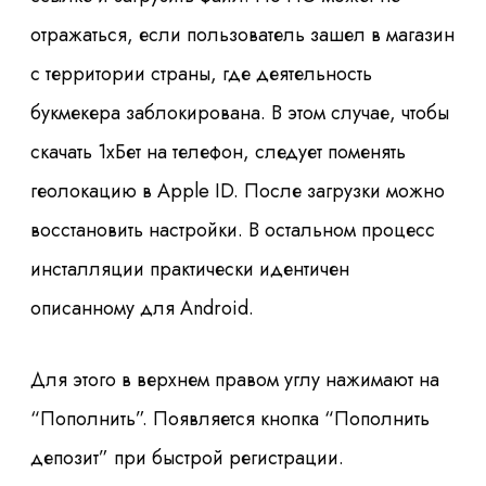
отражаться, если пользователь зашел в магазин
с территории страны, где деятельность
букмекера заблокирована. В этом случае, чтобы
скачать 1хБет на телефон, следует поменять
геолокацию в Apple ID. После загрузки можно
восстановить настройки. В остальном процесс
инсталляции практически идентичен
описанному для Android.
Для этого в верхнем правом углу нажимают на
“Пополнить”. Появляется кнопка “Пополнить
депозит” при быстрой регистрации.